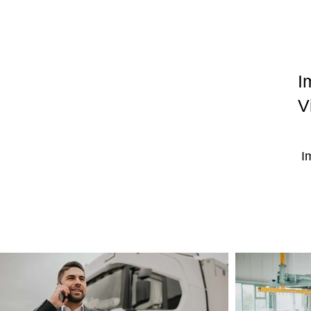
I
V
I