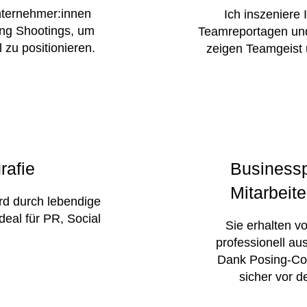
nternehmer:innen
Ich inszeniere 
ding Shootings, um
Teamreportagen und
l zu positionieren.
zeigen Teamgeist 
rafie
Businessp
Mitarbeite
rd durch lebendige
deal für PR, Social
Sie erhalten vo
professionell au
Dank Posing-Coa
sicher vor d