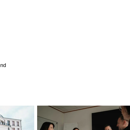
d
und