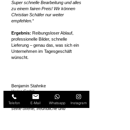
Super schnelle Bearbeitung und alles
zu einem fairen Preis! Wir können
Christian Schäfer nur weiter
empfehlen.“
‍Ergebnis:
Reibungsloser Ablauf,
professionelle Bilder, schnelle
Lieferung – genau das, was sich ein
Unternehmen im Tagesgeschäft
wünscht.
Benjamin Stahnke
Verise GmbH
„Ich bin Christian sehr dankbar für
Telefon
E-Mail
Whatsapp
Instagram
seine offene, freundliche und
herzliche Art und sein stets offenes
Ohr. Christian ist ein Partner, den ich
für mein Unternehmen nicht mehr