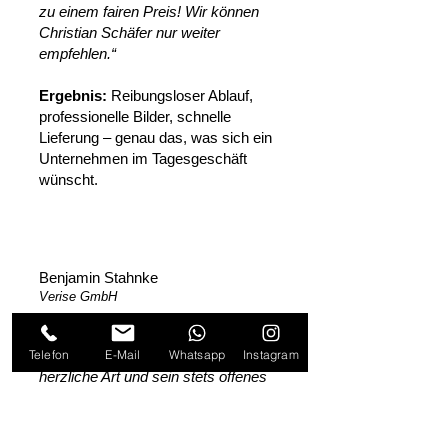
zu einem fairen Preis! Wir können
Christian Schäfer nur weiter
empfehlen.“
‍Ergebnis:
Reibungsloser Ablauf,
professionelle Bilder, schnelle
Lieferung – genau das, was sich ein
Unternehmen im Tagesgeschäft
wünscht.
Benjamin Stahnke
Verise GmbH
„Ich bin Christian sehr dankbar für
Telefon
E-Mail
Whatsapp
Instagram
seine offene, freundliche und
herzliche Art und sein stets offenes
Ohr. Christian ist ein Partner, den ich
für mein Unternehmen nicht mehr
missen möchte!“